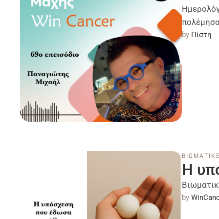
Ημερολόγ
πολέμησα
από …
by 
Πίστη
ΒΙΩΜΑΤΙΚΕ
Η υπ
Βιωματικ
by 
WinCanc