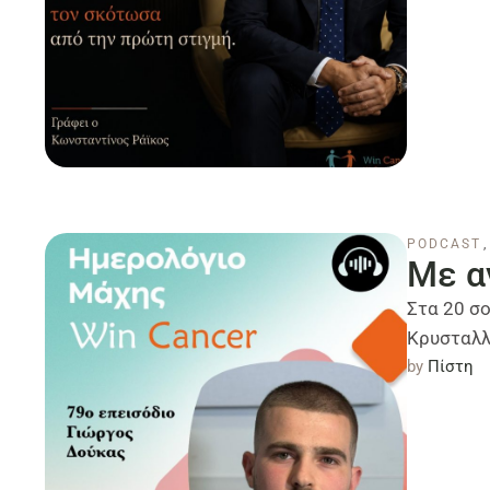
PODCAST
,
Με α
Στα 20 σο
Κρυσταλλί
by 
Πίστη