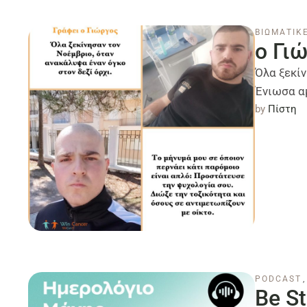
ΒΙΩΜΑΤΙΚΕ
ο Γι
Όλα ξεκίν
Ένιωσα αμ
by 
Πίστη
PODCAST
,
Be S