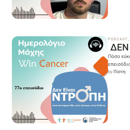
PODCAST
,
ΔΕΝ 
Πόσο εύκο
επεισόδι
by 
Πίστη