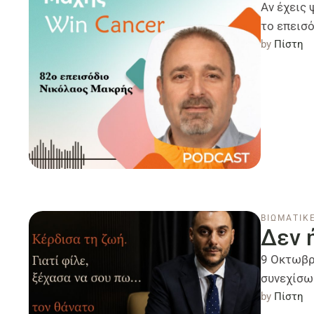
Αν έχεις 
το επεισό
by 
Πίστη
ΒΙΩΜΑΤΙΚΕ
Δεν 
9 Οκτωβρ
συνεχίσω 
by 
Πίστη