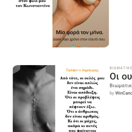
ΒΙΩΜΑΤΙΚΕ
Οι ο
Βιωματικ
by 
WinCanc