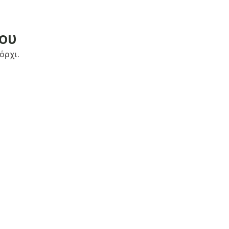
του
όρχι.