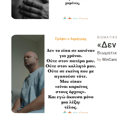
ΒΙΩΜΑΤΙΚΕ
«Δεν
Βιωματικ
by 
WinCanc