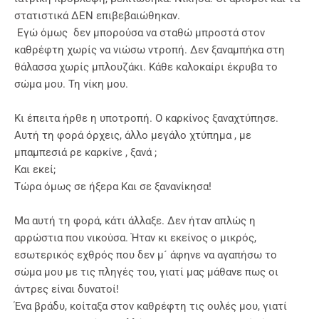
στατιστικά ΔΕΝ επιβεβαιώθηκαν.
Εγώ όμως δεν μπορούσα να σταθώ μπροστά στον
καθρέφτη χωρίς να νιώσω ντροπή. Δεν ξαναμπήκα στη
θάλασσα χωρίς μπλουζάκι. Κάθε καλοκαίρι έκρυβα το
σώμα μου. Τη νίκη μου.
Κι έπειτα ήρθε η υποτροπή. Ο καρκίνος ξαναχτύπησε.
Αυτή τη φορά όρχεις, άλλο μεγάλο χτύπημα , με
μπαμπεσιά ρε καρκίνε , ξανά ;
Και εκεί;
Τώρα όμως σε ήξερα Και σε ξανανίκησα!
Μα αυτή τη φορά, κάτι άλλαξε. Δεν ήταν απλώς η
αρρώστια που νικούσα. Ήταν κι εκείνος ο μικρός,
εσωτερικός εχθρός που δεν μ´ άφηνε να αγαπήσω το
σώμα μου με τις πληγές του, γιατί μας μάθανε πως οι
άντρες είναι δυνατοί!
Ένα βράδυ, κοίταξα στον καθρέφτη τις ουλές μου, γιατί