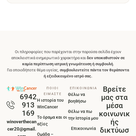
Οι πληροφορίες που παρέχονται στην παρούσα σελίδα έχουν
αποκλειστικά ενημερωτικό χαρακτήρα και
δεν υποκαθιστούν σε
καμία περίπτωση ιατρική γνωμάτευση ή συμβουλή
.
Για οποιοδήποτε θέμα υγείας,
συμβουλευτείτε πάντα τον θεράποντα
ή εξειδικευμένο ιατρό σας.
Βρείτε
ΠΟΙΟΙ
ΕΠΙΚΟΙΝΩΝΙΑ
ΕΙΜΑΣΤΕ
Θέλω να
6942
μας στα
Η ιστορία του
βοηθήσω
913
μέσα
WinCancer
Θέλω να πω
169
κοινωνικ
Το όραμα και οι
την Ιστορία μου
ής
winoverthecan
αξίες
Επικοινωνία
δικτύωσ
cer20@gmail.
Ομάδα –