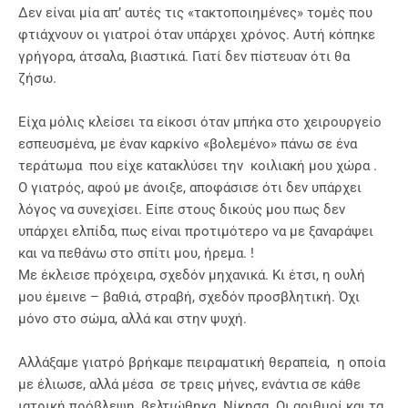
Δεν είναι μία απ’ αυτές τις «τακτοποιημένες» τομές που
φτιάχνουν οι γιατροί όταν υπάρχει χρόνος. Αυτή κόπηκε
γρήγορα, άτσαλα, βιαστικά. Γιατί δεν πίστευαν ότι θα
ζήσω.
Είχα μόλις κλείσει τα είκοσι όταν μπήκα στο χειρουργείο
εσπευσμένα, με έναν καρκίνο «βολεμένο» πάνω σε ένα
τεράτωμα που είχε κατακλύσει την κοιλιακή μου χώρα .
Ο γιατρός, αφού με άνοιξε, αποφάσισε ότι δεν υπάρχει
λόγος να συνεχίσει. Είπε στους δικούς μου πως δεν
υπάρχει ελπίδα, πως είναι προτιμότερο να με ξαναράψει
και να πεθάνω στο σπίτι μου, ήρεμα. !
Με έκλεισε πρόχειρα, σχεδόν μηχανικά. Κι έτσι, η ουλή
μου έμεινε – βαθιά, στραβή, σχεδόν προσβλητική. Όχι
μόνο στο σώμα, αλλά και στην ψυχή.
Αλλάξαμε γιατρό βρήκαμε πειραματική θεραπεία, η οποία
με έλιωσε, αλλά μέσα σε τρεις μήνες, ενάντια σε κάθε
ιατρική πρόβλεψη, βελτιώθηκα. Νίκησα. Οι αριθμοί και τα