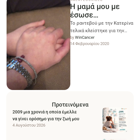
Η μαμά μου με
έσωσε…
Το ραντεβού με την Κατερίνα
τελικά κλείστηκε για την
by 
WinCancer
Δευτέρα και ήταν από εκείνα
14 Φεβρουαρίου 2020
τα πρωινά του χειμώνα …
Προτεινόμενα
2009 μια χρονιά η οποία έμελλε
να γίνει ορόσημο για την ζωή μου
4 Αυγούστου 2026