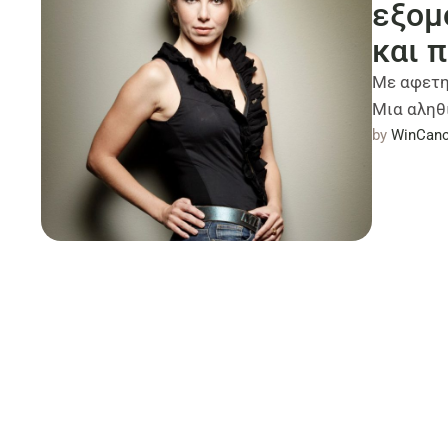
εξομ
και 
Με αφετη
Μια αληθι
by 
WinCanc