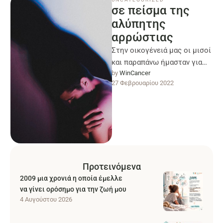
σε πείσμα της
αλύπητης
αρρώστιας
Στην οικογένειά μας οι μισοί
και παραπάνω ήμασταν για
by 
WinCancer
δέσιμο, ωστόσο ο καρκίνος
27 Φεβρουαρίου 2022
δεν μας είχε επισκεφθεί.
Έτσι, …
Προτεινόμενα
2009 μια χρονιά η οποία έμελλε
να γίνει ορόσημο για την ζωή μου
4 Αυγούστου 2026