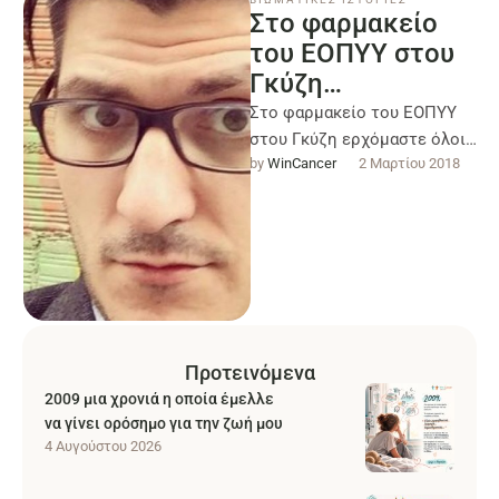
Στο φαρμακείο
του ΕΟΠΥΥ στου
Γκύζη…
Στο φαρμακείο του ΕΟΠΥΥ
στου Γκύζη ερχόμαστε όλοι
by 
WinCancer
2 Μαρτίου 2018
οι καρκινοπαθείς για να
πάρουμε ενέσεις για να
αυξηθούν τα …
Προτεινόμενα
2009 μια χρονιά η οποία έμελλε
να γίνει ορόσημο για την ζωή μου
4 Αυγούστου 2026