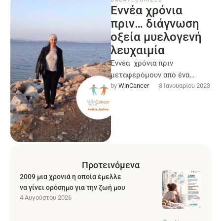
Εννέα χρόνια
πριν… διάγνωση
οξεία μυελογενή
λευχαιμία
Εννέα χρόνια πριν
μεταφερόμουν από ένα
by 
WinCancer
8 Ιανουαρίου 2023
μακρινό νησί του Αιγαίου την
Σάμο ,αφήνοντας πίσω τα
τέσσερα παιδιά μου …
Προτεινόμενα
2009 μια χρονιά η οποία έμελλε
να γίνει ορόσημο για την ζωή μου
4 Αυγούστου 2026