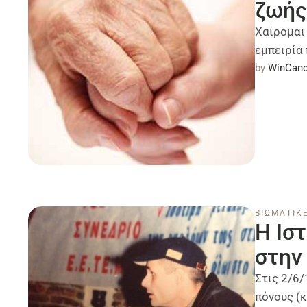
ζωής
Χαίρομαι
εμπειρία 
by 
WinCanc
ΒΙΩΜΑΤΙΚΕ
Η Ιστ
στην
Στις 2/6
πόνους (