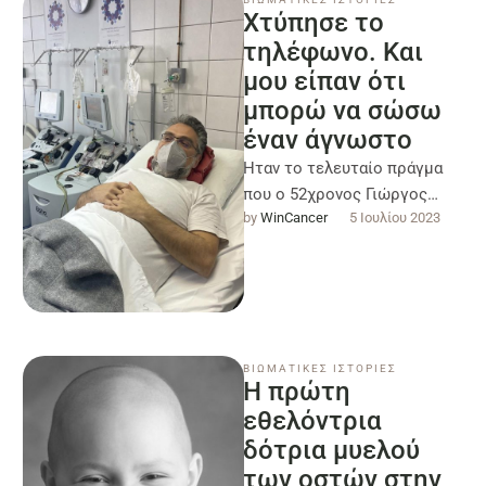
Χτύπησε το
τηλέφωνο. Και
μου είπαν ότι
μπορώ να σώσω
έναν άγνωστο
Ηταν το τελευταίο πράγµα
που ο 52χρονος Γιώργος
by 
WinCancer
5 Ιουλίου 2023
Οικονοµόπουλος περίµενε να
ακούσει σηκώνοντας το
τηλέφωνο εκείνο το πρωί. …
ΒΙΩΜΑΤΙΚΕΣ ΙΣΤΟΡΙΕΣ
Η πρώτη
εθελόντρια
δότρια μυελού
των οστών στην