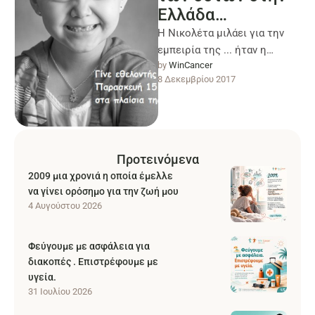
Ελλάδα…
Η Νικολέτα μιλάει για την
εμπειρία της ... ήταν η
by 
WinCancer
πρώτη συμβατή δότρια
8 Δεκεμβρίου 2017
μυελού των οστών στην
Ελλάδα. …
Προτεινόμενα
2009 μια χρονιά η οποία έμελλε
να γίνει ορόσημο για την ζωή μου
4 Αυγούστου 2026
Φεύγουμε με ασφάλεια για
διακοπές . Επιστρέφουμε με
υγεία.
31 Ιουλίου 2026