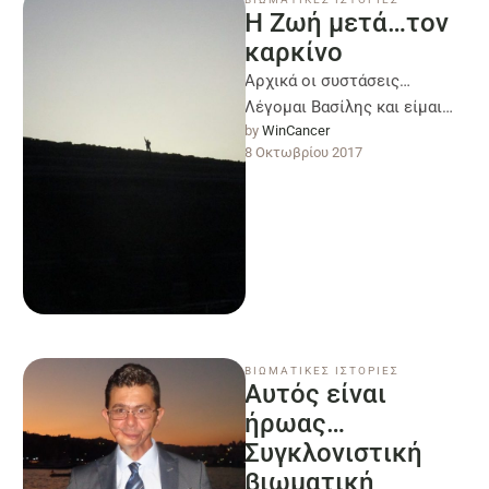
Η Ζωή μετά…τον
καρκίνο
Αρχικά οι συστάσεις…
Λέγομαι Βασίλης και είμαι
by 
WinCancer
ένας επιβιώσας από καρκίνο
8 Οκτωβρίου 2017
στην κάτω γνάθο το μακρινό
2000. Θέλησα …
ΒΙΩΜΑΤΙΚΕΣ ΙΣΤΟΡΙΕΣ
Αυτός είναι
ήρωας…
Συγκλονιστική
βιωματική