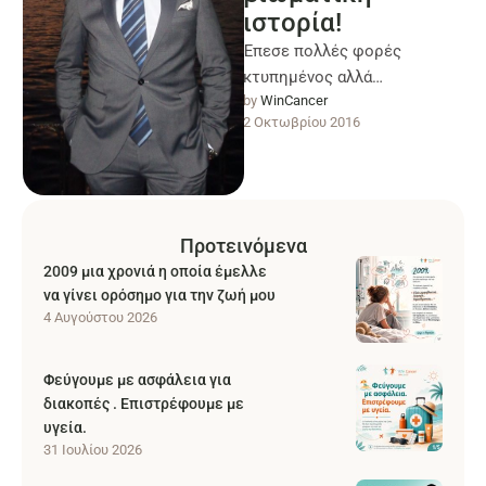
ιστορία!
Έπεσε πολλές φορές
κτυπημένος αλλά
by 
WinCancer
ξανασηκώθηκε! -«Λοιπόν
2 Οκτωβρίου 2016
νεαρέ μου, πόσων χρονών
είπαμε ότι είσαι;» με ρώτησε
ο γιατρός. …
Προτεινόμενα
2009 μια χρονιά η οποία έμελλε
να γίνει ορόσημο για την ζωή μου
4 Αυγούστου 2026
Φεύγουμε με ασφάλεια για
διακοπές . Επιστρέφουμε με
υγεία.
31 Ιουλίου 2026