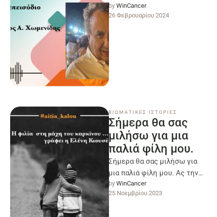
by 
WinCancer
έναν από τους
26 Φεβρουαρίου 2024
σημαντικότερους Έλληνες
συγγραφείς και θα μοιραστεί
μαζί …
ΒΙΩΜΑΤΙΚΕΣ ΙΣΤΟΡΙΕΣ
Σήμερα θα σας
μιλήσω για μια
παλιά φίλη μου.
Σήμερα θα σας μιλήσω για
μια παλιά φίλη μου. Ας την
by 
WinCancer
πούμε Κικίτσα γιατί αυτό μου
25 Νοεμβρίου 2023
ήρθε τώρα. …