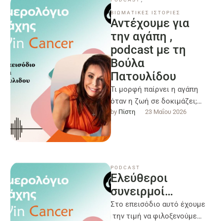
ΒΙΩΜΑΤΙΚΕΣ ΙΣΤΟΡΙΕΣ
Αντέχουμε για
την αγάπη ,
podcast με τη
Βούλα
Πατουλίδου
Τι μορφή παίρνει η αγάπη
όταν η ζωή σε δοκιμάζει;
by 
Πίστη
23 Μαΐου 2026
Μια εμβληματική Ελληνίδα.
Μια γυναίκα-σύμβολο. Η
Βούλα Πατουλίδου …
PODCAST
Ελεύθεροι
συνειρμοί…
Στο επεισόδιο αυτό έχουμε
την τιμή να φιλοξενούμε