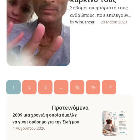
Σέβομαι απεριόριστα τους
ανθρώπους, που επιλέγουν
by 
WinCancer
20 Μαΐου 2023
όταν νοσήσουν από καρκίνο,
να περάσουν την περιπέτεια
αθόρυβα, επιλέγοντας να το
…
1
2
3
…
18
19
Προτεινόμενα
2009 μια χρονιά η οποία έμελλε
να γίνει ορόσημο για την ζωή μου
4 Αυγούστου 2026