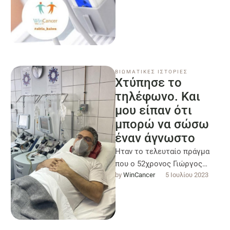
ΒΙΩΜΑΤΙΚΕΣ ΙΣΤΟΡΙΕΣ
Χτύπησε το
τηλέφωνο. Και
μου είπαν ότι
μπορώ να σώσω
έναν άγνωστο
Ηταν το τελευταίο πράγµα
που ο 52χρονος Γιώργος
by 
WinCancer
5 Ιουλίου 2023
Οικονοµόπουλος περίµενε να
ακούσει σηκώνοντας το
τηλέφωνο εκείνο το πρωί. …