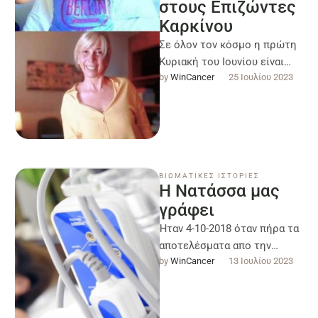
στους Επιζώντες
Καρκίνου
Σε όλον τον κόσμο η πρώτη
Κυριακή του Ιουνίου είναι
by 
WinCancer
25 Ιουλίου 2023
αφιερωμένη στους
Επιζώντες Καρκίνου.
Τουτέστιν.....γιορτάζουμε!
Και γιορτάζουμε πάρα …
ΒΙΩΜΑΤΙΚΕΣ ΙΣΤΟΡΙΕΣ
Η Νατάσσα μας
γράφει
Ήταν 4-10-2018 όταν πήρα τα
αποτελέσματα απο την
by 
WinCancer
13 Ιουλίου 2023
βιοψία με υπέρηχο που είχα
κάνει στο μαστό, έπειτα απο
…