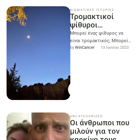
ΒΙΩΜΑΤΙΚΕΣ ΙΣΤΟΡΙΕΣ
Τρομακτικοί
ψίθυροι…
Μπορεί ένας ψίθυρος να
είναι τρομακτικός; Μπορεί
by 
WinCancer
13 Ιουνίου 2023
να κάνει περισσότερο
θόρυβο από έναν πάταγο; Στο
τετράκλινο ενός
ογκολογικού …
UNCATEGORIZED
Οι άνθρωποι που
μιλούν για τον
καρκίνο τους