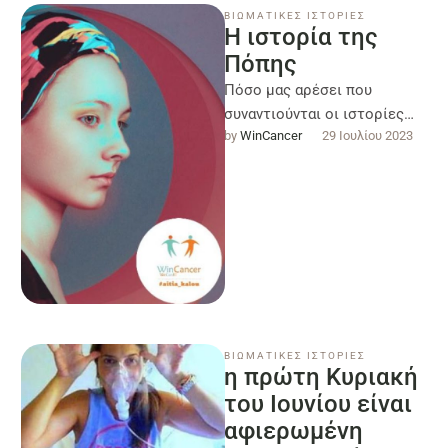
ΒΙΩΜΑΤΙΚΕΣ ΙΣΤΟΡΙΕΣ
Η ιστορία της
Πόπης
Πόσο μας αρέσει που
συναντιούνται οι ιστορίες
by 
WinCancer
29 Ιουλίου 2023
σας στη σελίδα μας … η Πόπη
μας έστειλε το παρακάτω …
ΒΙΩΜΑΤΙΚΕΣ ΙΣΤΟΡΙΕΣ
η πρώτη Κυριακή
του Ιουνίου είναι
αφιερωμένη