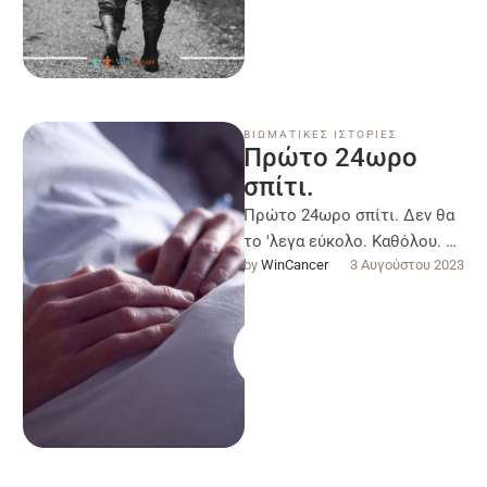
ΒΙΩΜΑΤΙΚΕΣ ΙΣΤΟΡΙΕΣ
Πρώτο 24ωρο
σπίτι.
Πρώτο 24ωρο σπίτι. Δεν θα
το 'λεγα εύκολο. Καθόλου. Η
by 
WinCancer
3 Αυγούστου 2023
αδυναμία να είμαστε αυτό
που ήμασταν, κάποιες φορές
…