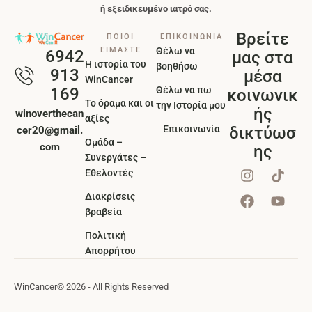
ή εξειδικευμένο ιατρό σας.
Βρείτε
ΠΟΙΟΙ
ΕΠΙΚΟΙΝΩΝΙΑ
ΕΙΜΑΣΤΕ
Θέλω να
6942
μας στα
Η ιστορία του
βοηθήσω
913
μέσα
WinCancer
Θέλω να πω
169
κοινωνικ
Το όραμα και οι
την Ιστορία μου
ής
winoverthecan
αξίες
Επικοινωνία
δικτύωσ
cer20@gmail.
Ομάδα –
com
ης
Συνεργάτες –
Εθελοντές
Διακρίσεις
βραβεία
Πολιτική
Απορρήτου
WinCancer
© 2026 - All Rights Reserved