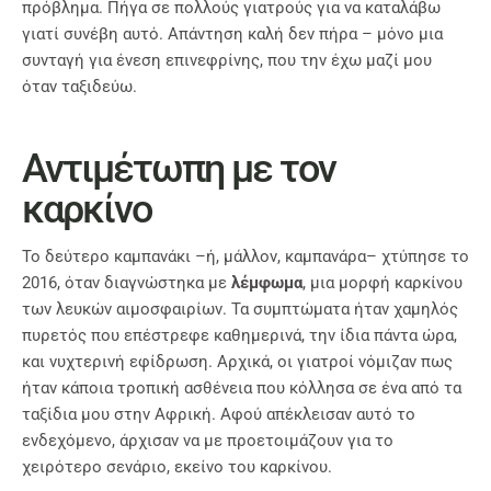
πρόβλημα. Πήγα σε πολλούς γιατρούς για να καταλάβω
γιατί συνέβη αυτό. Απάντηση καλή δεν πήρα – μόνο μια
συνταγή για ένεση επινεφρίνης, που την έχω μαζί μου
όταν ταξιδεύω.
Αντιμέτωπη με τον
καρκίνο
Το δεύτερο καμπανάκι –ή, μάλλον, καμπανάρα– χτύπησε το
2016, όταν διαγνώστηκα με
λέμφωμα
, μια μορφή καρκίνου
των λευκών αιμοσφαιρίων. Τα συμπτώματα ήταν χαμηλός
πυρετός που επέστρεφε καθημερινά, την ίδια πάντα ώρα,
και νυχτερινή εφίδρωση. Αρχικά, οι γιατροί νόμιζαν πως
ήταν κάποια τροπική ασθένεια που κόλλησα σε ένα από τα
ταξίδια μου στην Αφρική. Αφού απέκλεισαν αυτό το
ενδεχόμενο, άρχισαν να με προετοιμάζουν για το
χειρότερο σενάριο, εκείνο του καρκίνου.