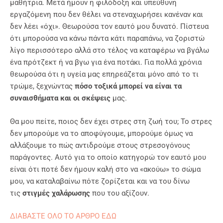
μαθήτρια. Μετά ήμουν η φιλόδοξη και υπεύθυνη
εργαζόμενη που δεν θέλει να στεναχωρήσει κανέναν και
δεν λέει «όχι». Θεωρούσα τον εαυτό μου δυνατό. Πίστευα
ότι μπορούσα να κάνω πάντα κάτι παραπάνω, να ζοριστώ
λίγο περισσότερο αλλά στο τέλος να καταφέρω να βγάλω
ένα πρότζεκτ ή να βγω για ένα ποτάκι. Για πολλά χρόνια
θεωρούσα ότι η υγεία μας επηρεάζεται μόνο από το τι
τρώμε, ξεχνώντας
πόσο τοξικά μπορεί να είναι τα
συναισθήματα και οι σκέψεις
μας.
Θα μου πείτε, ποιος δεν έχει στρες στη ζωή του; Το στρες
δεν μπορούμε να το αποφύγουμε, μπορούμε όμως να
αλλάξουμε το πώς αντιδρούμε στους στρεσογόνους
παράγοντες. Αυτό για το οποίο κατηγορώ τον εαυτό μου
είναι ότι ποτέ δεν ήμουν καλή στο να «ακούω» το σώμα
μου, να καταλαβαίνω πότε ζορίζεται και να του δίνω
τις
στιγμές χαλάρωσης
που του αξίζουν.
ΔΙΑΒΑΣΤΕ ΟΛΟ ΤΟ ΑΡΘΡΟ ΕΔΩ