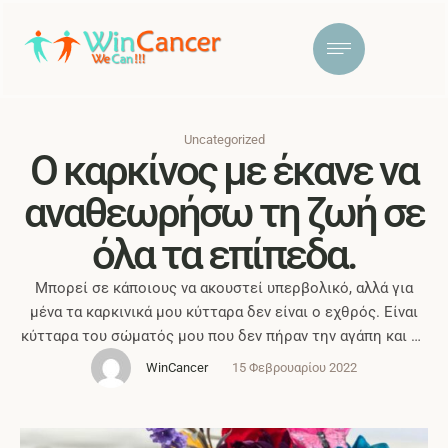
Uncategorized
Ο καρκίνος με έκανε να
αναθεωρήσω τη ζωή σε
όλα τα επίπεδα.
Μπορεί σε κάποιους να ακουστεί υπερβολικό, αλλά για
μένα τα καρκινικά μου κύτταρα δεν είναι ο εχθρός. Είναι
κύτταρα του σώματός μου που δεν πήραν την αγάπη και τη
φροντίδα που τους άξιζε. Αυτό τα έκανε να
WinCancer
15 Φεβρουαρίου 2022
διαμαρτυρηθούν. Σταμάτησαν να εκτελούν τη δουλειά
τους και άρχισαν να πολλαπλασιάζονται ξέφρενα. Είναι τα
«κακά παιδιά» του σώματος μου. Όπως …