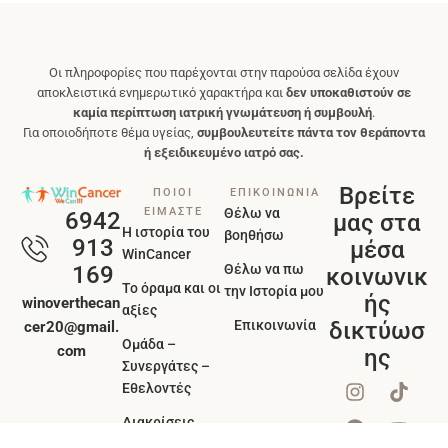
Οι πληροφορίες που παρέχονται στην παρούσα σελίδα έχουν
αποκλειστικά ενημερωτικό χαρακτήρα και
δεν υποκαθιστούν σε
καμία περίπτωση ιατρική γνωμάτευση ή συμβουλή
.
Για οποιοδήποτε θέμα υγείας,
συμβουλευτείτε πάντα τον θεράποντα
ή εξειδικευμένο ιατρό σας.
Βρείτε
ΠΟΙΟΙ
ΕΠΙΚΟΙΝΩΝΙΑ
ΕΙΜΑΣΤΕ
Θέλω να
6942
μας στα
Η ιστορία του
βοηθήσω
913
μέσα
WinCancer
Θέλω να πω
169
κοινωνικ
Το όραμα και οι
την Ιστορία μου
ής
winoverthecan
αξίες
Επικοινωνία
δικτύωσ
cer20@gmail.
Ομάδα –
com
ης
Συνεργάτες –
Εθελοντές
Διακρίσεις
βραβεία