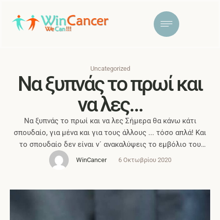
Uncategorized
Να ξυπνάς το πρωί και
να λες…
Να ξυπνάς το πρωί και να λες Σήμερα θα κάνω κάτι
σπουδαίο, για μένα και για τους άλλους ... τόσο απλά! Και
το σπουδαίο δεν είναι ν´ ανακαλύψεις το εμβόλιο του
covid, αλλά πολλά μικρά που κάνουν τη ζωή σπουδαία. Να
WinCancer
6 Οκτωβρίου 2020
χαμογελάσεις στην υπάλληλο του σούπερ μάρκετ, να
δώσεις προτεραιότητα στον επίμονο βιαστικό,να πεις μια
…