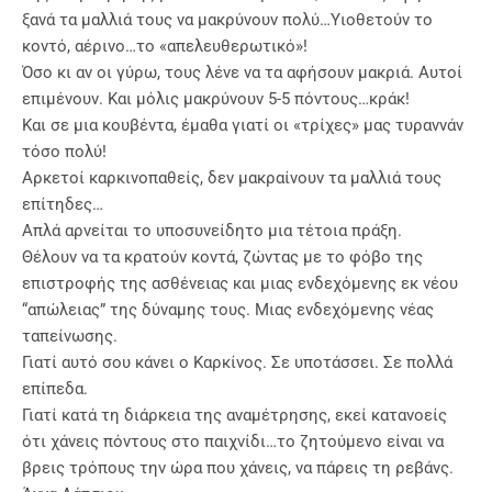
ξανά τα μαλλιά τους να μακρύνουν πολύ…Υιοθετούν το
κοντό, αέρινο…το «απελευθερωτικό»!
Όσο κι αν οι γύρω, τους λένε να τα αφήσουν μακριά. Αυτοί
επιμένουν. Και μόλις μακρύνουν 5-5 πόντους…κράκ!
Και σε μια κουβέντα, έμαθα γιατί οι «τρίχες» μας τυραννάν
τόσο πολύ!
Αρκετοί καρκινοπαθείς, δεν μακραίνουν τα μαλλιά τους
επίτηδες…
Απλά αρνείται το υποσυνείδητο μια τέτοια πράξη.
Θέλουν να τα κρατούν κοντά, ζώντας με το φόβο της
επιστροφής της ασθένειας και μιας ενδεχόμενης εκ νέου
“απώλειας” της δύναμης τους. Μιας ενδεχόμενης νέας
ταπείνωσης.
Γιατί αυτό σου κάνει ο Καρκίνος. Σε υποτάσσει. Σε πολλά
επίπεδα.
Γιατί κατά τη διάρκεια της αναμέτρησης, εκεί κατανοείς
ότι χάνεις πόντους στο παιχνίδι…το ζητούμενο είναι να
βρεις τρόπους την ώρα που χάνεις, να πάρεις τη ρεβάνς.