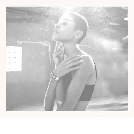
του Σαμψών μεγάλωσαν σταδιακά…μια μέρα οι Φιλισταίοι
τον κάλεσαν σε μια τελετή στο ναό …