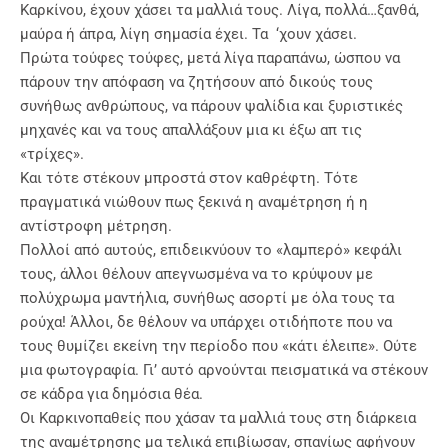
Καρκίνου, έχουν χάσει τα μαλλιά τους. Λίγα, πολλά…ξανθά,
μαύρα ή άπρα, λίγη σημασία έχει. Τα ‘χουν χάσει.
Πρώτα τούφες τούφες, μετά λίγα παραπάνω, ώσπου να
πάρουν την απόφαση να ζητήσουν από δικούς τους
συνήθως ανθρώπους, να πάρουν ψαλίδια και ξυριστικές
μηχανές και να τους απαλλάξουν μια κι έξω απ τις
«τρίχες».
Και τότε στέκουν μπροστά στον καθρέφτη. Τότε
πραγματικά νιώθουν πως ξεκινά η αναμέτρηση ή η
αντίστροφη μέτρηση.
Πολλοί από αυτούς, επιδεικνύουν το «λαμπερό» κεφάλι
τους, άλλοι θέλουν απεγνωσμένα να το κρύψουν με
πολύχρωμα μαντήλια, συνήθως ασορτί με όλα τους τα
ρούχα! Άλλοι, δε θέλουν να υπάρχει οτιδήποτε που να
τους θυμίζει εκείνη την περίοδο που «κάτι έλειπε». Ούτε
μια φωτογραφία. Γι’ αυτό αρνούνται πεισματικά να στέκουν
σε κάδρα για δημόσια θέα.
Οι Καρκινοπαθείς που χάσαν τα μαλλιά τους στη διάρκεια
της αναμέτρησης μα τελικά επιβίωσαν, σπανίως αφήνουν