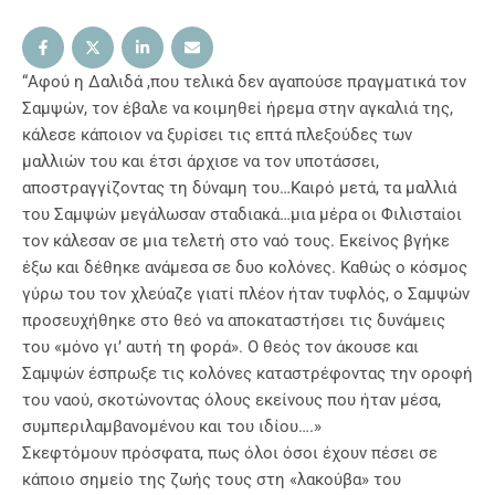
“Αφού η Δαλιδά ,που τελικά δεν αγαπούσε πραγματικά τον
Σαμψών, τον έβαλε να κοιμηθεί ήρεμα στην αγκαλιά της,
κάλεσε κάποιον να ξυρίσει τις επτά πλεξούδες των
μαλλιών του και έτσι άρχισε να τον υποτάσσει,
αποστραγγίζοντας τη δύναμη του…Καιρό μετά, τα μαλλιά
του Σαμψών μεγάλωσαν σταδιακά…μια μέρα οι Φιλισταίοι
τον κάλεσαν σε μια τελετή στο ναό τους. Εκείνος βγήκε
έξω και δέθηκε ανάμεσα σε δυο κολόνες. Καθώς ο κόσμος
γύρω του τον χλεύαζε γιατί πλέον ήταν τυφλός, ο Σαμψών
προσευχήθηκε στο θεό να αποκαταστήσει τις δυνάμεις
του «μόνο γι’ αυτή τη φορά». Ο θεός τον άκουσε και
Σαμψών έσπρωξε τις κολόνες καταστρέφοντας την οροφή
του ναού, σκοτώνοντας όλους εκείνους που ήταν μέσα,
συμπεριλαμβανομένου και του ιδίου….»
Σκεφτόμουν πρόσφατα, πως όλοι όσοι έχουν πέσει σε
κάποιο σημείο της ζωής τους στη «λακούβα» του