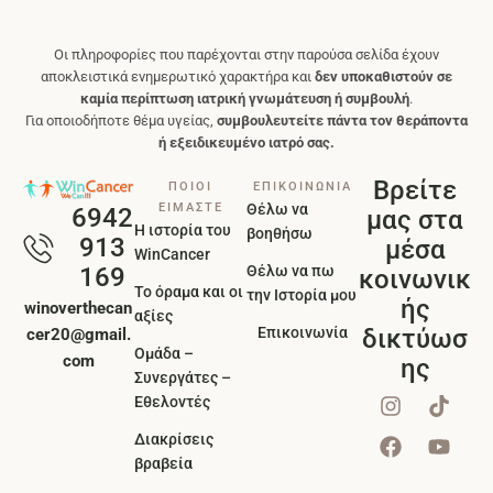
Οι πληροφορίες που παρέχονται στην παρούσα σελίδα έχουν
αποκλειστικά ενημερωτικό χαρακτήρα και
δεν υποκαθιστούν σε
καμία περίπτωση ιατρική γνωμάτευση ή συμβουλή
.
Για οποιοδήποτε θέμα υγείας,
συμβουλευτείτε πάντα τον θεράποντα
ή εξειδικευμένο ιατρό σας.
Βρείτε
ΠΟΙΟΙ
ΕΠΙΚΟΙΝΩΝΙΑ
ΕΙΜΑΣΤΕ
Θέλω να
6942
μας στα
Η ιστορία του
βοηθήσω
913
μέσα
WinCancer
Θέλω να πω
169
κοινωνικ
Το όραμα και οι
την Ιστορία μου
ής
winoverthecan
αξίες
Επικοινωνία
δικτύωσ
cer20@gmail.
Ομάδα –
com
ης
Συνεργάτες –
Εθελοντές
Διακρίσεις
βραβεία