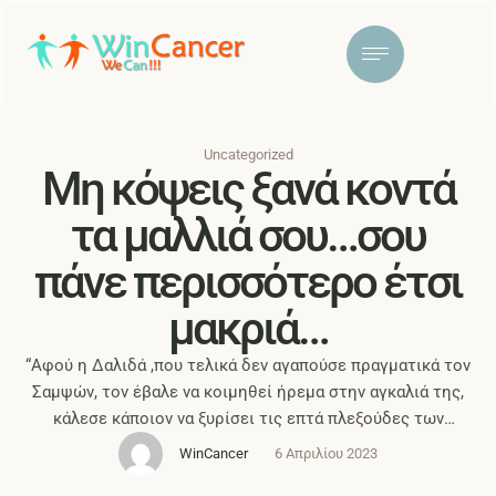
Uncategorized
Μη κόψεις ξανά κοντά
τα μαλλιά σου…σου
πάνε περισσότερο έτσι
μακριά…
“Αφού η Δαλιδά ,που τελικά δεν αγαπούσε πραγματικά τον
Σαμψών, τον έβαλε να κοιμηθεί ήρεμα στην αγκαλιά της,
κάλεσε κάποιον να ξυρίσει τις επτά πλεξούδες των
μαλλιών του και έτσι άρχισε να τον υποτάσσει,
WinCancer
6 Απριλίου 2023
αποστραγγίζοντας τη δύναμη του...Καιρό μετά, τα μαλλιά