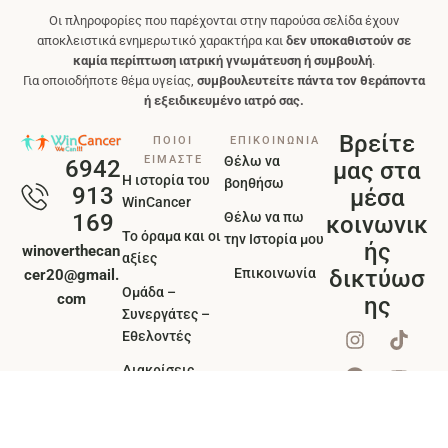
Οι πληροφορίες που παρέχονται στην παρούσα σελίδα έχουν
αποκλειστικά ενημερωτικό χαρακτήρα και
δεν υποκαθιστούν σε
καμία περίπτωση ιατρική γνωμάτευση ή συμβουλή
.
Για οποιοδήποτε θέμα υγείας,
συμβουλευτείτε πάντα τον θεράποντα
ή εξειδικευμένο ιατρό σας.
Βρείτε
ΠΟΙΟΙ
ΕΠΙΚΟΙΝΩΝΙΑ
ΕΙΜΑΣΤΕ
Θέλω να
6942
μας στα
Η ιστορία του
βοηθήσω
913
μέσα
WinCancer
Θέλω να πω
169
κοινωνικ
Το όραμα και οι
την Ιστορία μου
ής
winoverthecan
αξίες
Επικοινωνία
δικτύωσ
cer20@gmail.
Ομάδα –
com
ης
Συνεργάτες –
Εθελοντές
Διακρίσεις
βραβεία
Πολιτική
Απορρήτου