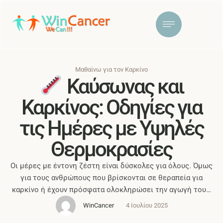
Μαθαίνω για τον Καρκίνο
Καύσωνας και
Καρκίνος: Οδηγίες για
τις Ημέρες με Υψηλές
Θερμοκρασίες
Οι μέρες με έντονη ζέστη είναι δύσκολες για όλους. Όμως
για τους ανθρώπους που βρίσκονται σε θεραπεία για
καρκίνο ή έχουν πρόσφατα ολοκληρώσει την αγωγή τους,
η προστασία από τον καύσωνα γίνεται ακόμη πιο κρίσιμη.
WinCancer
4 Ιουλίου 2025
Η χημειοθεραπεία, η ακτινοβολία ή άλλες θεραπείες