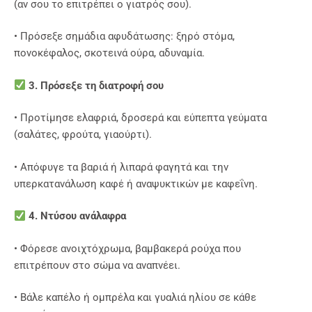
(αν σου το επιτρέπει ο γιατρός σου).
• Πρόσεξε σημάδια αφυδάτωσης: ξηρό στόμα,
πονοκέφαλος, σκοτεινά ούρα, αδυναμία.
3. Πρόσεξε τη διατροφή σου
• Προτίμησε ελαφριά, δροσερά και εύπεπτα γεύματα
(σαλάτες, φρούτα, γιαούρτι).
• Απόφυγε τα βαριά ή λιπαρά φαγητά και την
υπερκατανάλωση καφέ ή αναψυκτικών με καφεΐνη.
4. Ντύσου ανάλαφρα
• Φόρεσε ανοιχτόχρωμα, βαμβακερά ρούχα που
επιτρέπουν στο σώμα να αναπνέει.
• Βάλε καπέλο ή ομπρέλα και γυαλιά ηλίου σε κάθε