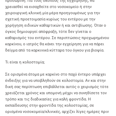
προσωρινή. Για τους σκοπούς της εγχείρησης, θα
χρειασθεί να εισαχθείτε στο νοσοκομείο ή στην
χειρουργική κλινική μία μέρα προηγουμένως για την
σχετική προετοιμασία κυρίως του εντέρου με την
χορήγηση ειδικών καθαρτικών ή και αντιβίωσης. Όταν ο
όγκος δημιουργεί απόφραξη, τότε δεν γίνεται ο
καθαρισμός του εντέρου. Σε περιπτώσεις προχωρημένου
καρκίνου, ο ιατρός θα κάνει την εγχείρηση για να πάρει
δείγμα από τα καρκινικά κύτταρα του όγκου για βιοψία.
Τι είναι η κολοστομία;
Σε ορισμένα άτομα με καρκίνο στο παχύ έντερο υπάρχει
ένδειξης για να υποβληθούν σε κολοστομία. Αν και στην
δική σας περίπτωση επιβάλλεται αυτός ο χειρισμός τότε
χρειάζεται χρόνος και υπομονή μέχρι να συνηθίσετε τον
τρόπο και τις διαδικασίες για καλή φροντίδα. Η
εκπαίδευσης στην φροντίδα της κολοστομίας, σε
ορισμένα νοσοκομεία/κλινικές, αρχίζει λίγες ημέρες πριν