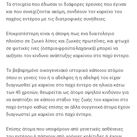
Τα στοιχεία που έδωσαν οι διάφορες έρευνες που έγιναν
και που συνεχίζονται ακόμη, συνδέουν τον καρκίνο του
παχέος εντέρου με τις διατροφικές συνήθειες.
Επικρατέστερη είναι η άποψη πως ένα διαιτολόγιο
πλούσιο σε ζωικό λίπος και ζωικές πρωτεΐνες, και φτωχό
σε φυτικές ίνες (όσπρια-φρούτα-λαχανικά) μπορεί να
αυξήσει τον κίνδυνο ανάπτυξης καρκίνου στο παχύ έντερο.
Το βεβαρημένο οικογενειακό ιστορικό κάποιου ατόμου
όπου οι γονείς του ή ο αδελφός ή η αδελφή του είχαν
διαγνωσθεί με καρκίνο στο παχύ έντερο σε ηλικία κάτω
των 45 χρονών, θεωρείται ως άτομο υψηλού κινδύνου για
να αναπτύξει σε κάποιο στάδιο της ζωής του καρκίνο στο
παχύ έντερο καθώς επίσης αν άλλα συγγενικά άτομα έχουν
διαγνωστεί με καρκίνο στο παχύ έντερο.
Επίσης άτομα που υποφέρουν από γενετικές ασθένειες
του εντέρου ή πάσχουν από χρόνιες κολίτιδες ή έχουν