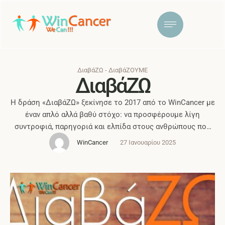
ΔιαβάΖΩ - ΔιαβάΖΟΥΜΕ
ΔιαβάΖΩ
Η δράση «ΔιαβάΖΩ» ξεκίνησε το 2017 από το WinCancer με
έναν απλό αλλά βαθύ στόχο: να προσφέρουμε λίγη
συντροφιά, παρηγοριά και ελπίδα στους ανθρώπους που
νοσηλεύονται στα αντικαρκινικά νοσοκομεία, μέσα από ένα
WinCancer
27 Ιανουαρίου 2025
βιβλίο και μια ευχή. 2017 – Η αρχή στο Σύνταγμα Η πρώτη
εκδήλωση πραγματοποιήθηκε τον Δεκέμβριο του 2017
στον Σταθμό Μετρό του Συντάγματος. …