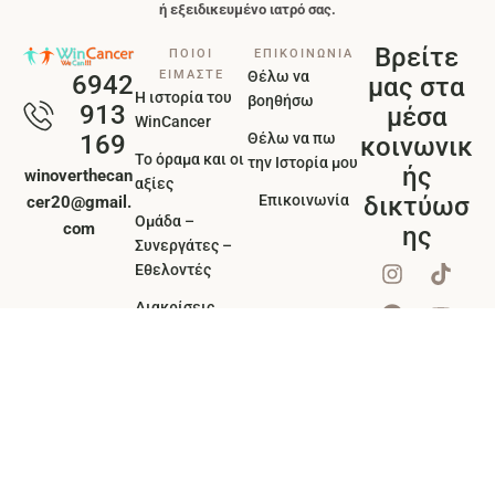
ή εξειδικευμένο ιατρό σας.
Βρείτε
ΠΟΙΟΙ
ΕΠΙΚΟΙΝΩΝΙΑ
ΕΙΜΑΣΤΕ
Θέλω να
6942
μας στα
Η ιστορία του
βοηθήσω
913
μέσα
WinCancer
Θέλω να πω
169
κοινωνικ
Το όραμα και οι
την Ιστορία μου
ής
winoverthecan
αξίες
Επικοινωνία
δικτύωσ
cer20@gmail.
Ομάδα –
com
ης
Συνεργάτες –
Εθελοντές
Διακρίσεις
βραβεία
Πολιτική
Απορρήτου
WinCancer
© 2026 - All Rights Reserved