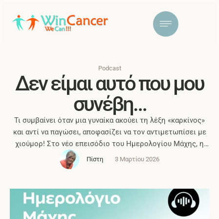
Podcast
Δεν είμαι αυτό που μου
συνέβη…
Τι συμβαίνει όταν μια γυναίκα ακούει τη λέξη «καρκίνος»
και αντί να παγώσει, αποφασίζει να τον αντιμετωπίσει με
χιούμορ! Στο νέο επεισόδιο του Ημερολογίου Μάχης, η
Πίστη Κρυσταλλίδου συναντά την ηθοποιό Κατερίνα Φελλά
Πίστη
3 Μαρτίου 2026
σε μια ζεστή συζήτηση. Μιλά για τον επιθετικό καρκίνο
του μαστού που εντοπίστηκε χάρη στην πρόληψη. Για τον
φόβο για τα παιδία …