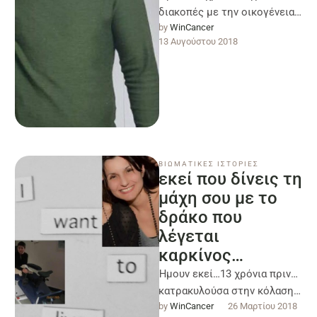
διακοπές με την οικογένεια
by 
WinCancer
μου καθώς περνούσαμε
13 Αυγούστου 2018
ωραία μια νύχτα ήθελα να πιο
ένα …
ΒΙΩΜΑΤΙΚΕΣ ΙΣΤΟΡΙΕΣ
εκεί που δίνεις τη
μάχη σου με το
δράκο που
λέγεται
καρκίνος…
Ήμουν εκεί…13 χρόνια πριν…
κατρακυλούσα στην κόλαση…
by 
WinCancer
26 Μαρτίου 2018
εκεί που τα σύννεφα