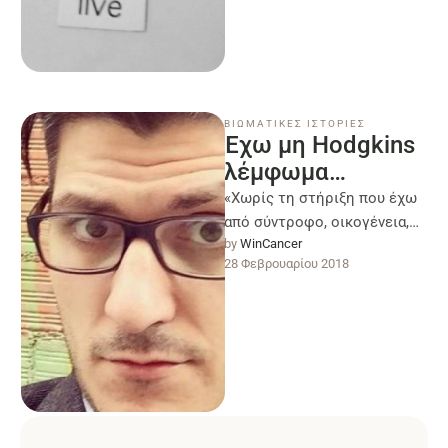
καλύπτουν τον ήλιο, εκεί που
το σύμπαν ακολουθεί μια …
ΒΙΩΜΑΤΙΚΕΣ ΙΣΤΟΡΙΕΣ
Έχω μη Hodgkins
λέμφωμα…
«Χωρίς τη στήριξη που έχω
από σύντροφο, οικογένεια,
by 
WinCancer
φίλους και γιατρούς, θα είχα
28 Φεβρουαρίου 2018
πεθάνει ήδη. Δεν έμεινα
λεπτό …