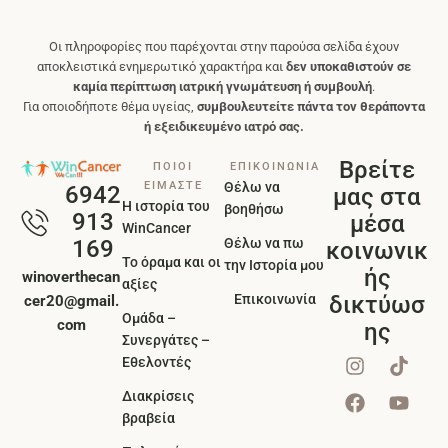
Οι πληροφορίες που παρέχονται στην παρούσα σελίδα έχουν
αποκλειστικά ενημερωτικό χαρακτήρα και
δεν υποκαθιστούν σε
καμία περίπτωση ιατρική γνωμάτευση ή συμβουλή
.
Για οποιοδήποτε θέμα υγείας,
συμβουλευτείτε πάντα τον θεράποντα
ή εξειδικευμένο ιατρό σας.
Βρείτε
ΠΟΙΟΙ
ΕΠΙΚΟΙΝΩΝΙΑ
ΕΙΜΑΣΤΕ
Θέλω να
6942
μας στα
Η ιστορία του
βοηθήσω
913
μέσα
WinCancer
Θέλω να πω
169
κοινωνικ
Το όραμα και οι
την Ιστορία μου
ής
winoverthecan
αξίες
Επικοινωνία
δικτύωσ
cer20@gmail.
Ομάδα –
com
ης
Συνεργάτες –
Εθελοντές
Διακρίσεις
βραβεία