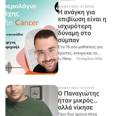
ΒΙΩΜΑΤΙΚΕΣ ΙΣΤΟΡΙΕΣ
Η ανάγκη για
επιβίωση είναι η
ισχυρότερη
δύναμη στο
σύμπαν
Στα 16 σου μαθαίνεις για
έρωτες, όνειρα και το
by 
Πίστη
16 Απριλίου 2026
μέλλον. Ο Γιώργος στα 16
του έμαθε ότι έχει …
ΒΙΩΜΑΤΙΚΕΣ ΙΣΤΟΡΙΕΣ
Ο Παναγιώτης
ήταν μικρός…
αλλά νίκησε
Πριν δυο χρόνια πήγα