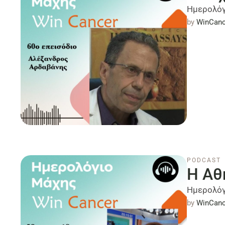
Ημερολόγ
by 
WinCanc
PODCAST
Η Αθ
Ημερολόγ
by 
WinCanc