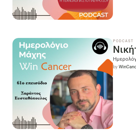
PODCAST
Νική
Ημερολόγ
by 
WinCanc