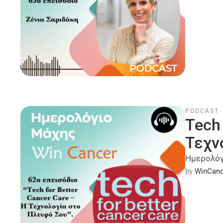
PODCAST
Tech 
Τεχν
Ημερολόγ
by 
WinCanc