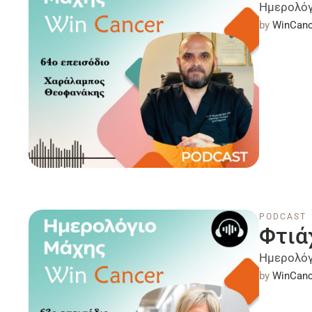
Ημερολόγ
by 
WinCanc
PODCAST
Φτιά
Ημερολόγ
by 
WinCanc