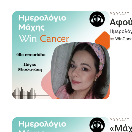
PODCAST
Αφού
Ημερολόγ
by 
WinCanc
PODCAST
«Μάχ