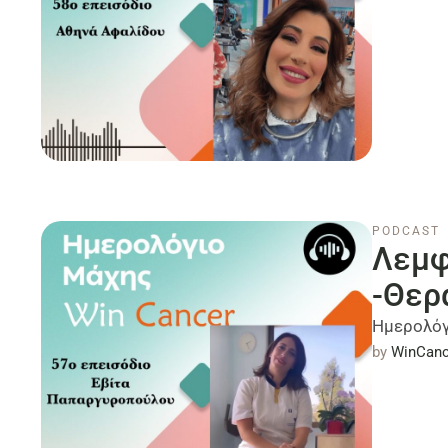
PODCAST
Λεμφ
-Θερ
Ημερολόγ
by 
WinCanc