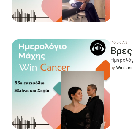
PODCAST
Βρες
Ημερολόγ
by 
WinCanc