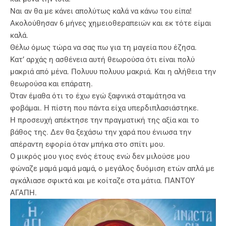
Ναι αν θα με κάνει απολύτως καλά να κάνω του είπα!
Ακολούθησαν 6 μήνες χημειοθεραπειών και εκ τότε είμαι
καλά.
Θέλω όμως τώρα να σας πω για τη μαγεία που έζησα.
Κατ’ αρχάς η ασθένεια αυτή θεωρούσα ότι είναι πολύ
μακριά από μένα. Πολυυυ πολυυυ μακριά. Και η αλήθεια την
θεωρούσα και επάρατη.
Όταν έμαθα ότι το έχω εγώ ξαφνικά σταμάτησα να
φοβάμαι. Η πίστη που πάντα είχα υπερδιπλασιάστηκε.
Η προσευχή απέκτησε την πραγματική της αξία και το
βάθος της. Δεν θα ξεχάσω την χαρά που ένιωσα την
απέραντη εφορία όταν μπήκα στο σπίτι μου.
Ο μικρός μου γιος ενός έτους ενώ δεν μιλούσε μου
φώναζε μαμά μαμά μαμά, ο μεγάλος δυόμιση ετών απλά με
αγκάλιασε σφικτά και με κοίταζε στα μάτια. ΠΑΝΤΟΥ
ΑΓΑΠΗ.