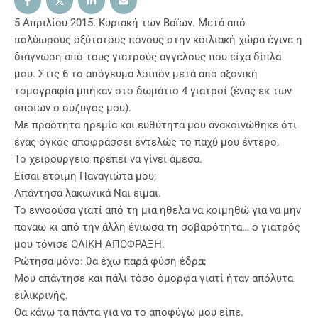
5 Απριλίου 2015. Κυριακή των Βαΐων. Μετά από
πολύωρους οξύτατους πόνους στην κοιλιακή χώρα έγινε η
διάγνωση από τους γιατρούς αγγέλους που είχα δίπλα
μου. Στις 6 το απόγευμα λοιπόν μετά από αξονική
τομογραφία μπήκαν στο δωμάτιο 4 γιατροί (ένας εκ των
οποίων ο σύζυγος μου).
Με πραότητα ηρεμία και ευθύτητα μου ανακοινώθηκε ότι
ένας όγκος αποφράσσει εντελώς το παχύ μου έντερο.
Το χειρουργείο πρέπει να γίνει άμεσα.
Είσαι έτοιμη Παναγιώτα μου;
Απάντησα λακωνικά Ναι είμαι.
Το εννοούσα γιατί από τη μια ήθελα να κοιμηθώ για να μην
ποναω κι από την άλλη ένιωσα τη σοβαρότητα… ο γιατρός
μου τόνισε ΟΛΙΚΗ ΑΠΟΦΡΑΞΗ.
Ρώτησα μόνο: θα έχω παρά φύση έδρα;
Μου απάντησε και πάλι τόσο όμορφα γιατί ήταν απόλυτα
ειλικρινής.
Θα κάνω τα πάντα για να το αποφύγω μου είπε.