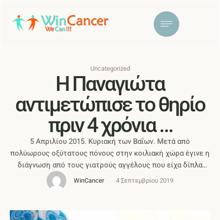
Uncategorized
Η Παναγιώτα
αντιμετώπισε το θηρίο
πριν 4 χρόνια …
5 Απριλίου 2015. Κυριακή των Βαΐων. Μετά από
πολύωρους οξύτατους πόνους στην κοιλιακή χώρα έγινε η
διάγνωση από τους γιατρούς αγγέλους που είχα δίπλα
μου. Στις 6 το απόγευμα λοιπόν μετά από αξονική
WinCancer
4 Σεπτεμβρίου 2019
τομογραφία μπήκαν στο δωμάτιο 4 γιατροί (ένας εκ των
οποίων ο σύζυγος μου). Με πραότητα ηρεμία και
ευθύτητα μου ανακοινώθηκε ότι ένας …