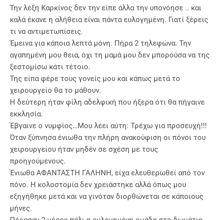
Την λέξη Καρκίνος δεν την είπε άλλα την υπονόησε .. και
καλά έκανε η αλήθεια είναι πάντα ευλογημένη. Γιατί ξέρεις
τι να αντιμετωπίσεις.
Έμεινα για κάποια λεπτά μόνη. Πήρα 2 τηλεφώνα. Την
αγαπημένη μου θεια, όχι τη μαμά μου δεν μπορούσα να της
ξεστομίσω κάτι τέτοιο.
Της είπα φέρε τους γονείς μου και κάπως μετά το
χειρουργείο θα το μάθουν.
Η δεύτερη ήταν φίλη αδελφική που ήξερα ότι θα πήγαινε
εκκλησία.
Έβγαινε ο νυμφίος…Μου λέει αύτη: Τρέχω για προσευχή!!!
Όταν ξύπνησα ένιωθα την πλήρη ανακούφιση οι πόνοι του
χειρουργείου ήταν μηδέν σε σχέση με τους
προηγούμενους.
Ένιωθα ΑΦΑΝΤΑΣΤΗ ΓΑΛΗΝΗ, είχα ελευθερωθεί από τον
πόνο. Η κολοστομία δεν χρειάστηκε αλλά όπως μου
εξηγήθηκε μετά και να γινόταν διορθώνεται σε κάποιους
μήνες.