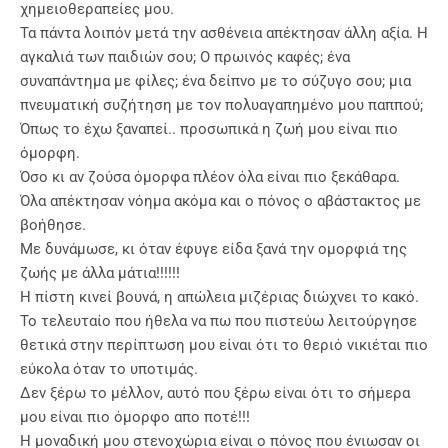
χημειοθεραπείες μου.
Τα πάντα λοιπόν μετά την ασθένεια απέκτησαν άλλη αξία. Η
αγκαλιά των παιδιών σου; Ο πρωινός καφές; ένα
συναπάντημα με φίλες; ένα δείπνο με το σύζυγο σου; μια
πνευματική συζήτηση με τον πολυαγαπημένο μου παππού;
Όπως το έχω ξαναπεί.. προσωπικά η ζωή μου είναι πιο
όμορφη.
Όσο κι αν ζούσα όμορφα πλέον όλα είναι πιο ξεκάθαρα.
Όλα απέκτησαν νόημα ακόμα και ο πόνος ο αβάστακτος με
βοήθησε.
Με δυνάμωσε, κι όταν έφυγε είδα ξανά την ομορφιά της
ζωής με άλλα μάτια!!!!!!
Η πίστη κινεί βουνά, η απώλεια μιζέριας διώχνει το κακό.
Το τελευταίο που ήθελα να πω που πιστεύω λειτούργησε
θετικά στην περίπτωση μου είναι ότι το θεριό νικιέται πιο
εύκολα όταν το υποτιμάς.
Δεν ξέρω το μέλλον, αυτό που ξέρω είναι ότι το σήμερα
μου είναι πιο όμορφο απο ποτέ!!!
Η μοναδική μου στενοχώρια είναι ο πόνος που ένιωσαν οι