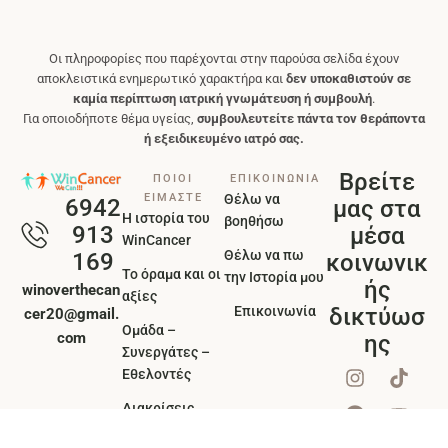
Οι πληροφορίες που παρέχονται στην παρούσα σελίδα έχουν
αποκλειστικά ενημερωτικό χαρακτήρα και
δεν υποκαθιστούν σε
καμία περίπτωση ιατρική γνωμάτευση ή συμβουλή
.
Για οποιοδήποτε θέμα υγείας,
συμβουλευτείτε πάντα τον θεράποντα
ή εξειδικευμένο ιατρό σας.
Βρείτε
ΠΟΙΟΙ
ΕΠΙΚΟΙΝΩΝΙΑ
ΕΙΜΑΣΤΕ
Θέλω να
6942
μας στα
Η ιστορία του
βοηθήσω
913
μέσα
WinCancer
Θέλω να πω
169
κοινωνικ
Το όραμα και οι
την Ιστορία μου
ής
winoverthecan
αξίες
Επικοινωνία
δικτύωσ
cer20@gmail.
Ομάδα –
com
ης
Συνεργάτες –
Εθελοντές
Διακρίσεις
βραβεία