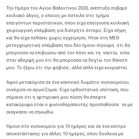
Την Ημέρα του Αγίου Βαλεντίνου 2020, ανέπτυξα σοβαρό
κοιλιακό άλγος, ο οποίος με έστειλε στο τμήμα
επειγόντων περιστατικών, όπου είχα επείγουσα κοιλιακή
χειρουργική επέμβαση για διάτρητο έντερο. Είχα σήψη
και θα είχα πεθάνει χωρίς εγχείρηση. Ήταν στη ΜΕΘ
μετεγχειρητική επέμβαση που δεν ήμουν σίγουρη ότι θα
μπορούσα να επιβιώσω από τον πόνο και τη ναυτία, είπα
στην αδερφή μου ότι θα μπορούσα να δεχτώ τον θάνατό
μου. Το ξέρω ότι την φόβισα , αλλά απλά είχα κουραστεί.
Αφού μετακόμισα σε ένα κανονικό δωμάτιο νοσοκομείου,
συνέχισα να αγωνίζομαι: Είχα ορθοστατική υπόταση, που
σήμαινε ότι η αρτηριακή μου πίεση θα έπεφτε
κατακόρυφα όταν ο φυσιοθεραπευτής προσπαθούσε να με
αναγκάσει να σηκωθώ.
Ήμουν στο νοσοκομείο για 10 ημέρες και σε ένα κέντρο
αποκατάστασης για άλλες 10 ημέρες, όπου δούλευα με