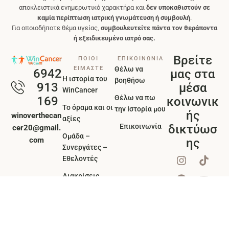
αποκλειστικά ενημερωτικό χαρακτήρα και
δεν υποκαθιστούν σε
καμία περίπτωση ιατρική γνωμάτευση ή συμβουλή
.
Για οποιοδήποτε θέμα υγείας,
συμβουλευτείτε πάντα τον θεράποντα
ή εξειδικευμένο ιατρό σας.
Βρείτε
ΠΟΙΟΙ
ΕΠΙΚΟΙΝΩΝΙΑ
ΕΙΜΑΣΤΕ
Θέλω να
6942
μας στα
Η ιστορία του
βοηθήσω
913
μέσα
WinCancer
Θέλω να πω
169
κοινωνικ
Το όραμα και οι
την Ιστορία μου
ής
winoverthecan
αξίες
Επικοινωνία
δικτύωσ
cer20@gmail.
Ομάδα –
com
ης
Συνεργάτες –
Εθελοντές
Διακρίσεις
βραβεία
Πολιτική
Απορρήτου