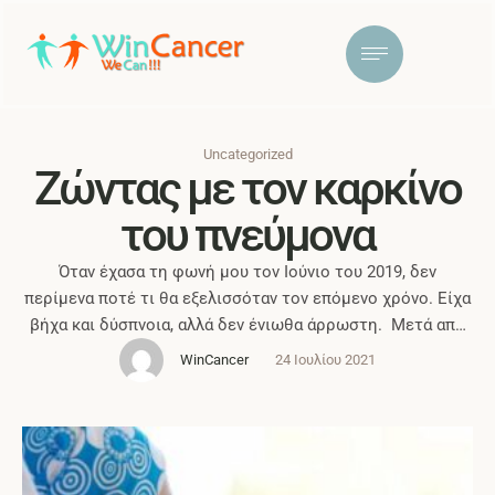
Uncategorized
Ζώντας με τον καρκίνο
του πνεύμονα
Όταν έχασα τη φωνή μου τον Ιούνιο του 2019, δεν
περίμενα ποτέ τι θα εξελισσόταν τον επόμενο χρόνο. Είχα
βήχα και δύσπνοια, αλλά δεν ένιωθα άρρωστη. Μετά από
δύο λανθασμένες διαγνώσεις (αλλεργιών και οξείας
WinCancer
24 Ιουλίου 2021
παλινδρόμησης ), τελικά έκανα ακτινογραφία θώρακος και
στη συνέχεια αξονική τομογραφία θώρακος, η οποία
έδειξε όγκους στον αριστερό πνεύμονα που ήταν …