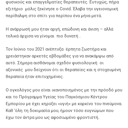
φυσικούς και επαγγελματίες θεραπευτές. Ευτυχώς, πήρα
εξιτήριο μόλις ξεκίνησε ο Covid. Έλαβα την υγειονομική
περίθαλψη στο σπίτι για περίπου ένα μήνα μετά.
Η ανάρρωσή μου ήταν αργή, επώδυνη και άνιση – αλλά
τελικά άρχισα να γίνομαι πιο δυνατή .
Τον Ιούνιο του 2021 ανέπτυξα έρπητα ζωστήρα και
χρειάστηκαν αρκετές εβδομάδες για να ανακάμψω από
αυτό. Σήμερα αισθάνομαι σχεδόν φυσιολογική οι
αξονικές μου δείχνουν ότι οι θεραπείες και η στοχευμένη
θεραπεία ήταν επιτυχημένες.
Ο ογκολόγος μου είναι ικανοποιημένος με την πρόοδό μου
και το Πρόγραμμα Υγείας του Παγκόσμιου Κέντρου
Εμπορίου με έχει κηρύξει «υγιή» με καρκίνο του πνεύμονα.
Καθ ‘όλη τη δοκιμασία μου, ήμουν τόσο ευγνώμων που
έχω τον άντρα μου ως αφοσιωμένο φροντιστή.