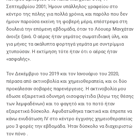
Σεπτεμβρίου 2001; Ήμουν υπάλληλος γραφείου στο
κέντρο της πόλης για πολλά χρόνια, και παρόλο που δεν
ήμουν παρούσα εκείνη τη φοβερή μέρα, επέστρεψα στη
δουλειά την επόμενη εβδομάδα, όταν το Λόουερ Μανχάταν
άνοιξε ξανά. Ο αέρας ήταν γεμάτος σωματιδιακή ύλη, και
για μήνες τα ακάλυπτα φορτηγά γεμάτα με συντρίμμια
χτυπούσαν. Η εκτίμηση τότε ήταν ότι ο αέρας ήταν
«ασφαλής».
Τον Δεκέμβριο του 2019 και τον Ιανουάριο του 2020,
πέρασα από ακτινοβολία και χημειοθεραπεία, και οι δύο
προκάλεσαν σοβαρές παρενέργειες. Η ακτινοβολία μου
έδωσε εξαιρετικά οδυνηρή οισοφαγίτιδα (λόγω της θέσης
των λεμφαδένων) και το φαγητό και το ποτό ήταν
εξαιρετικά δύσκολο. Αφυδατώθηκα τακτικά και έπρεπε να
κάνω ενυδάτωση IV στο κέντρο έγχυσης χημειοθεραπείας
μου 3 φορές την εβδομάδα. Ήταν δύσκολο να διαχειριστώ
τον πόνο .