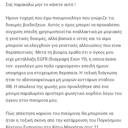
Σας παρακαλώ μην το κάνετε αυτό !
Ήμουν τυχερή που έχω πνευμονολόγο που γνώριζε τις
δοκιμές βιοδείξεων. Αυτός ο όρος μπορεί να προκαλέσει
σύγχυση επειδή χρησιμοποιείται εναλλακτικά με μοριακές
ή γενετικές δοκιμές, αλλά βασικά ο ιστός και το αίμα
μπορούν να ελεγχθούν για γενετικές αλλοιώσεις που είναι
θεραπευτικές. Μετά τη βιοψία, έμαθα ότι ο όγκος μου
είχε μετάλλαξη EGFR (διαγραφή Exon 19), η οποία έκανε
τον ογκολόγο μου πολύ «χαρούμενο» επειδή ήμουν
υποψήφια για στοχευμένη θεραπεία. Η τελική διάγνωση
ήταν το αδενοκαρκίνωμα μη μικρών κυττάρων σταδίου
IIIB. Η απώλεια της φωνής μου προκλήθηκε από ένα
μόνιμα παραλυμένο αριστερό φωνητικό κορδόνι λόγω του
όγκου στον πνεύμονα μου.
Πώς απέκτησα καρκίνο του πνεύμονα; Θα μπορούσε να
ήταν η τοξική σκόνη από την κατάρρευση του Παγκόσμιου
Κέντρου Εμπορίου στο Κάτω Μανχάταν στις 11