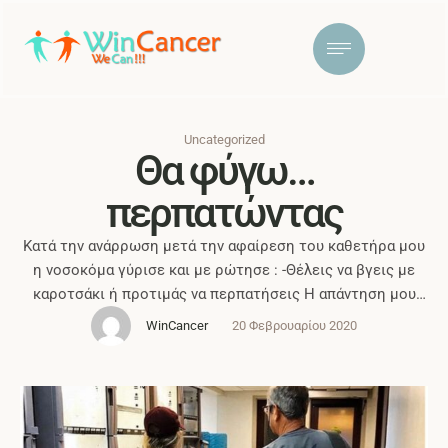
Uncategorized
Θα φύγω…
περπατώντας
Κατά την ανάρρωση μετά την αφαίρεση του καθετήρα μου
η νοσοκόμα γύρισε και με ρώτησε : -Θέλεις να βγεις με
καροτσάκι ή προτιμάς να περπατήσεις Η απάντηση μου
ήταν -Θα περπατήσω Το να φεύγω περπατώντας από το
WinCancer
20 Φεβρουαρίου 2020
νοσοκομείο κουβαλάει μεγάλο συμβολισμό για μένα. Όχι
μόνο γιατί αυτή η εμπειρία ξεκίνησε με μένα ανίκανη να
περπατήσω, …