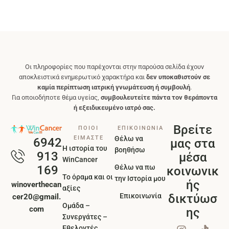
Οι πληροφορίες που παρέχονται στην παρούσα σελίδα έχουν
αποκλειστικά ενημερωτικό χαρακτήρα και
δεν υποκαθιστούν σε
καμία περίπτωση ιατρική γνωμάτευση ή συμβουλή
.
Για οποιοδήποτε θέμα υγείας,
συμβουλευτείτε πάντα τον θεράποντα
ή εξειδικευμένο ιατρό σας.
Βρείτε
ΠΟΙΟΙ
ΕΠΙΚΟΙΝΩΝΙΑ
ΕΙΜΑΣΤΕ
Θέλω να
6942
μας στα
Η ιστορία του
βοηθήσω
913
μέσα
WinCancer
Θέλω να πω
169
κοινωνικ
Το όραμα και οι
την Ιστορία μου
ής
winoverthecan
αξίες
Επικοινωνία
δικτύωσ
cer20@gmail.
Ομάδα –
com
ης
Συνεργάτες –
Εθελοντές