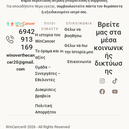
καμία περίπτωση ιατρική γνωμάτευση ή συμβουλή
.
Για οποιοδήποτε θέμα υγείας,
συμβουλευτείτε πάντα τον θεράποντα
ή εξειδικευμένο ιατρό σας.
Βρείτε
ΠΟΙΟΙ
ΕΠΙΚΟΙΝΩΝΙΑ
ΕΙΜΑΣΤΕ
Θέλω να
6942
μας στα
Η ιστορία του
βοηθήσω
913
μέσα
WinCancer
Θέλω να πω
169
κοινωνικ
Το όραμα και οι
την Ιστορία μου
ής
winoverthecan
αξίες
Επικοινωνία
δικτύωσ
cer20@gmail.
Ομάδα –
com
ης
Συνεργάτες –
Εθελοντές
Διακρίσεις
βραβεία
Πολιτική
Απορρήτου
WinCancer
© 2026 - All Rights Reserved