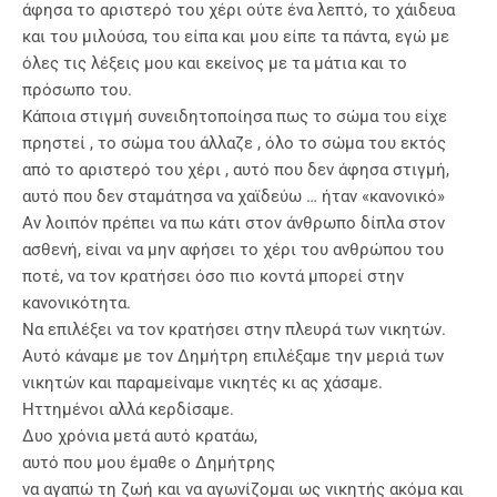
άφησα το αριστερό του χέρι ούτε ένα λεπτό, το χάιδευα
και του μιλούσα, του είπα και μου είπε τα πάντα, εγώ με
όλες τις λέξεις μου και εκείνος με τα μάτια και το
πρόσωπο του.
Κάποια στιγμή συνειδητοποίησα πως το σώμα του είχε
πρηστεί , το σώμα του άλλαζε , όλο το σώμα του εκτός
από το αριστερό του χέρι , αυτό που δεν άφησα στιγμή,
αυτό που δεν σταμάτησα να χαϊδεύω … ήταν «κανονικό»
Αν λοιπόν πρέπει να πω κάτι στον άνθρωπο δίπλα στον
ασθενή, είναι να μην αφήσει το χέρι του ανθρώπου του
ποτέ, να τον κρατήσει όσο πιο κοντά μπορεί στην
κανονικότητα.
Να επιλέξει να τον κρατήσει στην πλευρά των νικητών.
Αυτό κάναμε με τον Δημήτρη επιλέξαμε την μεριά των
νικητών και παραμείναμε νικητές κι ας χάσαμε.
Ηττημένοι αλλά κερδίσαμε.
Δυο χρόνια μετά αυτό κρατάω,
αυτό που μου έμαθε ο Δημήτρης
να αγαπώ τη ζωή και να αγωνίζομαι ως νικητής ακόμα και