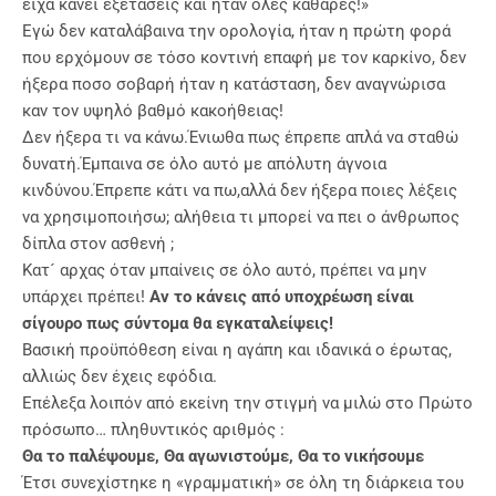
είχα κάνει εξετάσεις και ήταν όλες καθαρές!»
Εγώ δεν καταλάβαινα την ορολογία, ήταν η πρώτη φορά
που ερχόμουν σε τόσο κοντινή επαφή με τον καρκίνο, δεν
ήξερα ποσο σοβαρή ήταν η κατάσταση, δεν αναγνώρισα
καν τον υψηλό βαθμό κακοήθειας!
Δεν ήξερα τι να κάνω.Ένιωθα πως έπρεπε απλά να σταθώ
δυνατή.Έμπαινα σε όλο αυτό με απόλυτη άγνοια
κινδύνου.Έπρεπε κάτι να πω,αλλά δεν ήξερα ποιες λέξεις
να χρησιμοποιήσω; αλήθεια τι μπορεί να πει ο άνθρωπος
δίπλα στον ασθενή ;
Κατ´ αρχας όταν μπαίνεις σε όλο αυτό, πρέπει να μην
υπάρχει πρέπει!
Αν το κάνεις από υποχρέωση είναι
σίγουρο πως σύντομα θα εγκαταλείψεις!
Βασική προϋπόθεση είναι η αγάπη και ιδανικά ο έρωτας,
αλλιώς δεν έχεις εφόδια.
Επέλεξα λοιπόν από εκείνη την στιγμή να μιλώ στο Πρώτο
πρόσωπο… πληθυντικός αριθμός :
Θα το παλέψουμε, Θα αγωνιστούμε, Θα το νικήσουμε
Έτσι συνεχίστηκε η «γραμματική» σε όλη τη διάρκεια του