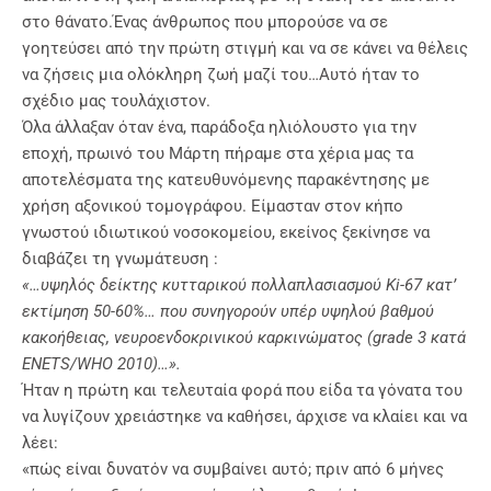
στο θάνατο.Ένας άνθρωπος που μπορούσε να σε
γοητεύσει από την πρώτη στιγμή και να σε κάνει να θέλεις
να ζήσεις μια ολόκληρη ζωή μαζί του…Αυτό ήταν το
σχέδιο μας τουλάχιστον.
Όλα άλλαξαν όταν ένα, παράδοξα ηλιόλουστο για την
εποχή, πρωινό του Μάρτη πήραμε στα χέρια μας τα
αποτελέσματα της κατευθυνόμενης παρακέντησης με
χρήση αξονικού τομογράφου. Είμασταν στον κήπο
γνωστού ιδιωτικού νοσοκομείου, εκείνος ξεκίνησε να
διαβάζει τη γνωμάτευση :
«…υψηλός δείκτης κυτταρικού πολλαπλασιασμού Ki-67 κατ’
εκτίμηση 50-60%… που συνηγορούν υπέρ υψηλού βαθμού
κακοήθειας, νευροενδοκρινικού καρκινώματος (grade 3 κατά
ENETS/WHO 2010)…».
Ήταν η πρώτη και τελευταία φορά που είδα τα γόνατα του
να λυγίζουν χρειάστηκε να καθήσει, άρχισε να κλαίει και να
λέει:
«πώς είναι δυνατόν να συμβαίνει αυτό; πριν από 6 μήνες