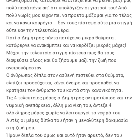
αγωνιζόμαστε, κατάφερε να αντέξει και να μείνει μαζί μας
πολύ παρά πάνω απ´ ότι υπολόγιζαν οι γιατροί του! Από
πολύ νωρίς μου είχαν πει να προετοιμάζομαι για το τέλος
και να κάνω κουράγιο … δεν τους πίστεψα ούτε μια στιγμή
ούτε καν την τελευταία μέρα.
Γιατί ο Δημήτρης πάντα πετύχαινε μικρά θαύματα ,
κατάφερνε να ανακάμπτει και να κερδίζει μικρές μάχες!
Μέχρι την τελευταία στιγμή πίστευα πως θα τους
διαψεύσει όλους και θα ζήσουμε μαζί την ζωή που
ονειρευόμασταν.
Ο άνθρωπος δίπλα στον ασθενή πιστεύει στα θαύματα,
ελπίζει προσεύχεται, κάνει όνειρα και προσπαθεί να
κρατήσει τον άνθρωπο του κοντά στην κανονικότητα .
Τις 4 τελευταίες μέρες ο Δημήτρης αντιμετώπισε και την
νεφρική ανεπάρκεια , άλλη μια νίκη του, άντεξε 4
ολόκληρες μέρες χωρίς να λειτουργεί το νεφρό του.
Αυτές οι μέρες δίπλα του ήταν η μεγαλύτερη δοκιμασία
στη ζωή μου.
Ήμουν δίπλα του όμως και αυτό ήταν αρκετό, δεν του