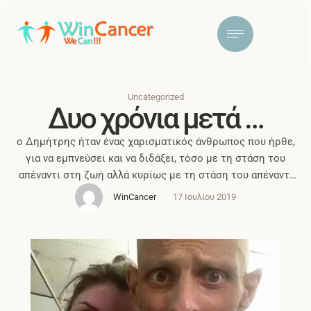
Uncategorized
Δυο χρόνια μετά …
ο Δημήτρης ήταν ένας χαρισματικός άνθρωπος που ήρθε,
για να εμπνεύσει και να διδάξει, τόσο με τη στάση του
απέναντι στη ζωή αλλά κυρίως με τη στάση του απέναντι
στο θάνατο.Ένας άνθρωπος που μπορούσε να σε
WinCancer
17 Ιουλίου 2019
γοητεύσει από την πρώτη στιγμή και να σε κάνει να θέλεις
να ζήσεις μια ολόκληρη ζωή μαζί του...Αυτό ήταν …