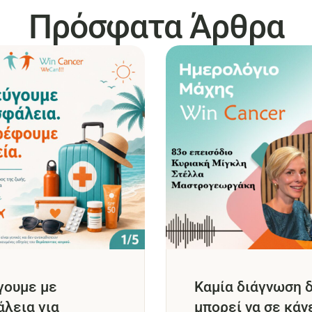
Πρόσφατα Άρθρα
γουμε με
Καμία διάγνωση 
λεια για
μπορεί να σε κάν