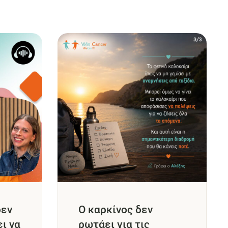
δεν
Ο καρκίνος δεν
ει να
ρωτάει για τις