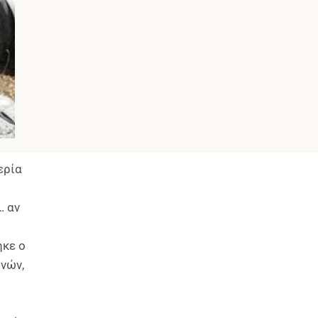
ερία
… αν
ηκε ο
ονών,