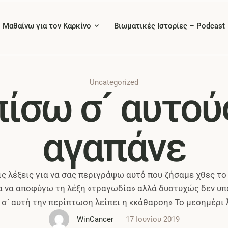
Μαθαίνω για τον Καρκίνο
Βιωματικές Ιστορίες – Podcast
Uncategorized
πίσω σ´ αυτού
αγαπάνε
ς λέξεις για να σας περιγράψω αυτό που ζήσαμε χθες τ
α να αποφύγω τη λέξη «τραγωδία» αλλά δυστυχώς δεν υπάρ
αι σ´ αυτή την περίπτωση λείπει η «κάθαρση» Το μεσημέρι
στην Αταλάντη έγινε ένα τροχαίο …
WinCancer
17 Ιουνίου 2019