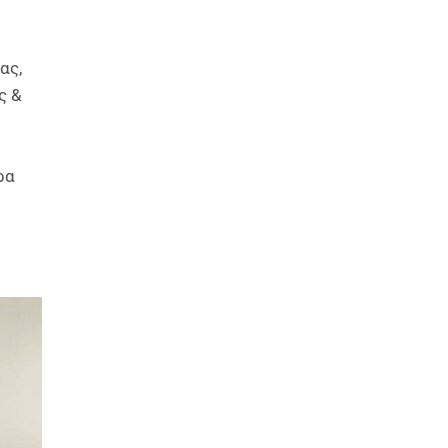
ας,
ς &
ρα